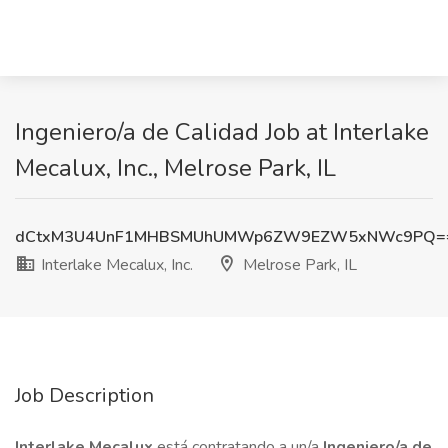
Ingeniero/a de Calidad Job at Interlake
Mecalux, Inc., Melrose Park, IL
dCtxM3U4UnF1MHBSMUhUMWp6ZW9EZW5xNWc9PQ=
Interlake Mecalux, Inc.
Melrose Park, IL
Job Description
Interlake Mecalux
está contratando a un/a
Ingeniero/a de